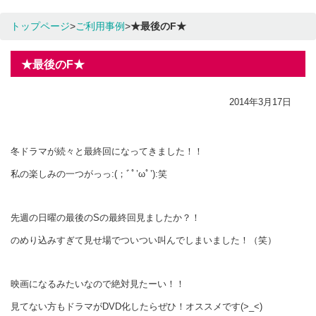
トップページ
>
ご利用事例
>
★最後のF★
★最後のF★
2014年3月17日
冬ドラマが続々と最終回になってきました！！
私の楽しみの一つがっっ:(；ﾞﾟ’ωﾟ’):笑
先週の日曜の最後のSの最終回見ましたか？！
のめり込みすぎて見せ場でついつい叫んでしまいました！（笑）
映画になるみたいなので絶対見たーい！！
見てない方もドラマがDVD化したらぜひ！オススメです(>_<)