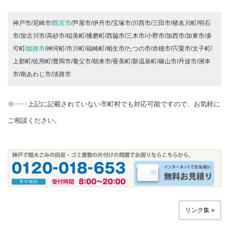
神戸市/尼崎市/
西宮市
/芦屋市/伊丹市/宝塚市/川西市/三田市/猪名川町/明石
市/加古川市/高砂市/稲美町/播磨町/西脇市/三木市/小野市/加西市/加東市/多
可町/
姫路市
/神河町/市川町/福崎町/相生市/たつの市/赤穂市/宍粟市/太子町/
上郡町/佐用町/豊岡市/養父市/朝来市/香美町/新温泉町/篠山市/丹波市/洲本
市/南あわじ市/淡路市
※‥‥上記に記載されていない市町村でも対応可能ですので、お気軽に
ご相談ください。
リンク集 »