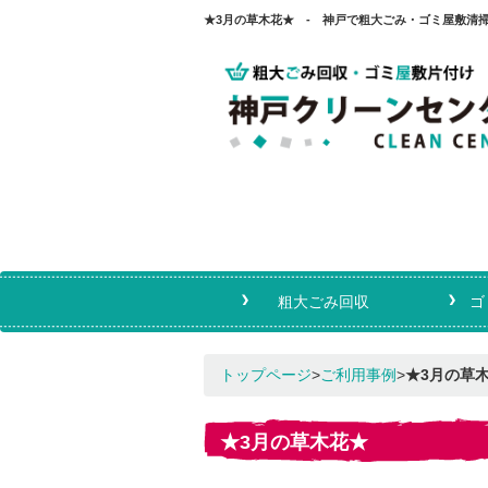
★3月の草木花★ - 神戸で粗大ごみ・ゴミ屋敷清
粗大ごみ回収
ゴ
トップページ
>
ご利用事例
>
★3月の草
★3月の草木花★