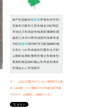
神戸市/尼崎市/
西宮市
/芦屋市/伊丹市/
宝塚市/川西市/三田市/猪名川町/明石
市/加古川市/高砂市/稲美町/播磨町/西
脇市/三木市/小野市/加西市/加東市/多
可町/
姫路市
/神河町/市川町/福崎町/相
生市/たつの市/赤穂市/宍粟市/太子町/
上郡町/佐用町/豊岡市/養父市/朝来市/
香美町/新温泉町/篠山市/丹波市/洲本
市/南あわじ市/淡路市
※‥‥上記に記載されていない市町村でも粗
大ごみ回収・ゴミ屋敷片付け作業 対応可能
ですので、お気軽にご相談ください。