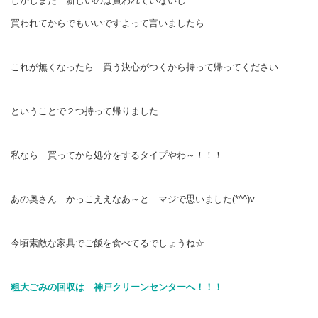
しかしまだ 新しいのは買われていないし
買われてからでもいいですよって言いましたら
これが無くなったら 買う決心がつくから持って帰ってください
ということで２つ持って帰りました
私なら 買ってから処分をするタイプやわ～！！！
あの奥さん かっこええなあ～と マジで思いました(*^^)v
今頃素敵な家具でご飯を食べてるでしょうね☆
粗大ごみの回収は 神戸クリーンセンターへ！！！